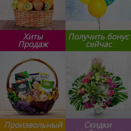
Хиты
Получить бонус
Продаж
сейчас
Произвольный
Скидки