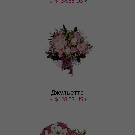
$134.55 US
от
Джульетта
$128.57 US
от