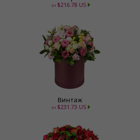
$216.78 US
от
Винтаж
$231.73 US
от