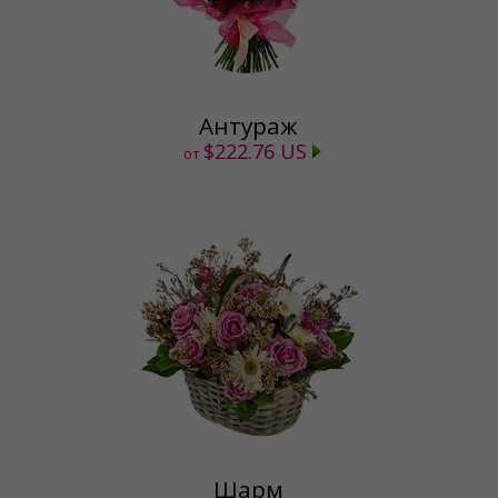
Антураж
$222.76 US
от
Шарм