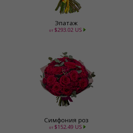
Эпатаж
$293.02 US
от
Симфония роз
$152.49 US
от