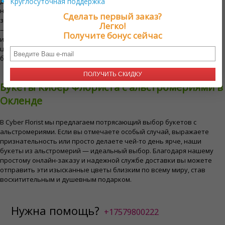
долговечную красоту. Эти цветы часто используются для придания
Круглосуточная поддержка
нотки элегантности и ярких красок смешанным букетам. Их
Сделать первый заказ?
замысловатые, похожие на лилии цветы и разнообразные оттенки
Легко!
— от мягких пастельных до ярких, смелых оттенков — делают их
Получите бонус сейчас
идеальными для усиления визуальной привлекательности любой
цветочной композиции. Флористы любят включать альстромерии в
букеты за их способность дополнять и подчеркивать другие цветы.
ПОЛУЧИТЬ СКИДКУ
Букеты Кибер Флориста с альстромериями в
Окленде
В Cyber ​​Florist мы предлагаем потрясающий выбор букетов с
альстромериями. Если вы отмечаете особый случай, выражаете
признательность или просто делаете чей-то день ярче, наши
букеты из альстромерий — идеальный выбор. Благодаря нашему
простому онлайн-заказу и надежной службе доставки вы можете
отправить эти изысканные цветы близким по всему миру, став
восхитительным и душевным подарком.
Нужна помощь?
+17579800222