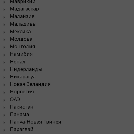
Маврикий
Мадагаскар
Малайзия
Мальдивы
Мексика
Молдова
Монголия
Намибия
Непал
Нидерланды
Никарагуа
Новая Зеландия
Норвегия
ОАЭ
Пакистан
Панама
Папуа-Новая Гвинея
Парагвай