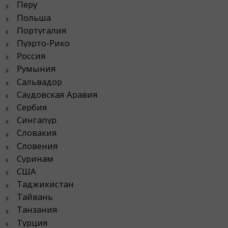
Перу
Польша
Португалия
Пуэрто-Рико
Россия
Румыния
Сальвадор
Саудовская Аравия
Сербия
Сингапур
Словакия
Словения
Суринам
США
Таджикистан
Тайвань
Танзания
Турция