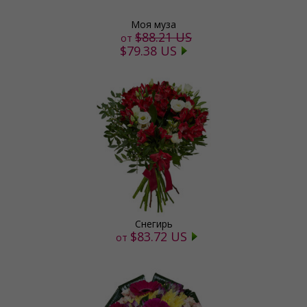
Моя муза
$88.21 US
от
$79.38 US
Снегирь
$83.72 US
от