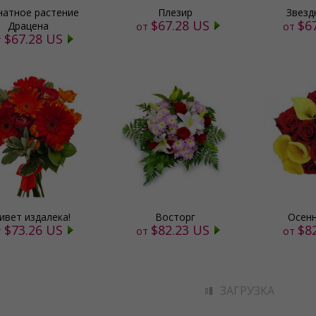
атное растение
Плезир
Звезд
$67.28 US
$6
Драцена
от
от
$67.28 US
т
ивет издалека!
Восторг
Осенн
$73.26 US
$82.23 US
$8
т
от
от
ЗАГРУЗКА