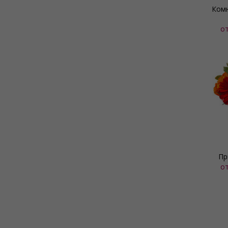
Комн
о
Пр
о