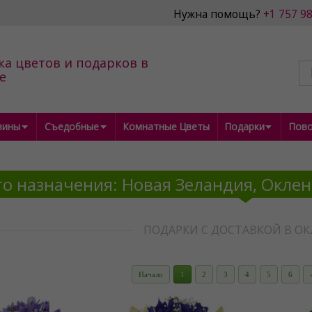
Нужна помощь?
+1 757 9
ка цветов и подарков в
е
зины
Съедобные
Комнатные Цветы
Подарки
Пов
о назначения: Новая Зеландия, Окле
ПОДАРКИ С ДОСТАВКОЙ В ОК
Начало
1
2
3
4
5
6