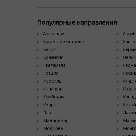
Популярные направления
Австралия
Азер
Багамские острова
Банг
Белиз
Берму
Бразилия
Велик
Гватемала
Герма
Греция
Грузи
Израиль
Инди
Испания
Итал
Камбоджа
Канад
Кипр
Китай
Лаос
Латви
Мадагаскар
Мала
Молдова
Монг