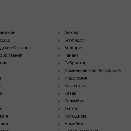
байджан
Ангола
ладеш
Барбадос
дские Острова
Болгария
обритания
Гайана
ния
Гибралтар
я
Доминиканская Республика
я
Индонезия
ия
Казахстан
а
Катар
Колумбия
я
Литва
йзия
Мальдивы
олия
Намибия