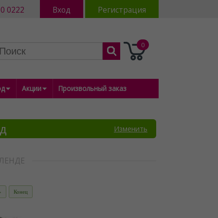
80 0222
Вход
Регистрация
0
од
Акции
Произвольный заказ
нд
Изменить
ЛЕНДЕ
»
Конец