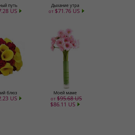
ный путь
Дыхание утра
7.28 US
$71.76 US
от
ий блюз
Моей маме
2.23 US
$95.68 US
от
$86.11 US