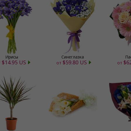
Ирисы
Синеглазка
Па
$14.95 US
$59.80 US
$6
т
от
от