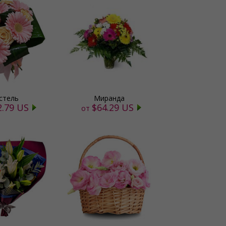
стель
Миранда
2.79 US
$64.29 US
от