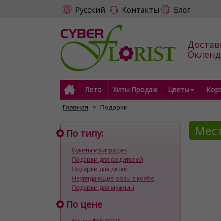
Русский
Контакты
Блог
Достав
Окленд
Лето
Хиты Продаж
Цветы
Кор
Главная
Подарки
Мест
По типу:
Букеты из игрушек
Подарки для родителей
Подарки для детей
Неувядающие розы в колбе
Подарки для мужчин
По цене