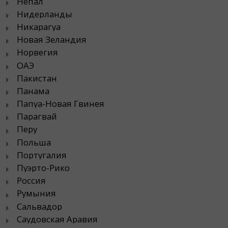
Непал
Нидерланды
Никарагуа
Новая Зеландия
Норвегия
ОАЭ
Пакистан
Панама
Папуа-Новая Гвинея
Парагвай
Перу
Польша
Португалия
Пуэрто-Рико
Россия
Румыния
Сальвадор
Саудовская Аравия