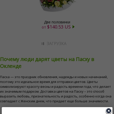
Две половинки
$140.53 US
от
ЗАГРУЗКА
Почему люди дарят цветы на Пасху в
Окленде
Пасха — это праздник обновления, надежды и новых начинаний,
поэтому это идеальное время для отправки цветов. Цветы
символизируют красоту весны и радость времени года, что делает
их значимым подарком. Доставка цветов на Пасху – это способ
выразить любовь, признательность и радость, особенно когда она
совпадает с Женским днем, что придает еще больше значимости.