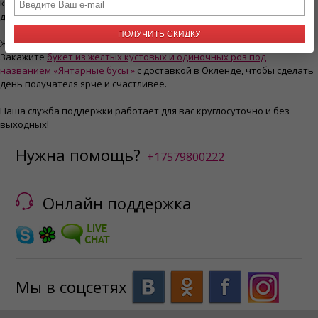
корзинкой. Вы можете отправить любой букет или композицию с
доставкой в Окленде через Cyber-Florist.
ПОЛУЧИТЬ СКИДКУ
Желтые цвета могут поднять настроение и скрасить любой день.
Закажите
букет из желтых кустовых и одиночных роз под
названием «Янтарные бусы »
с доставкой в Окленде, чтобы сделать
день получателя ярче и счастливее.
Наша служба поддержки работает для вас круглосуточно и без
выходных!
Нужна помощь?
+17579800222
Онлайн поддержка
Мы в соцсетях