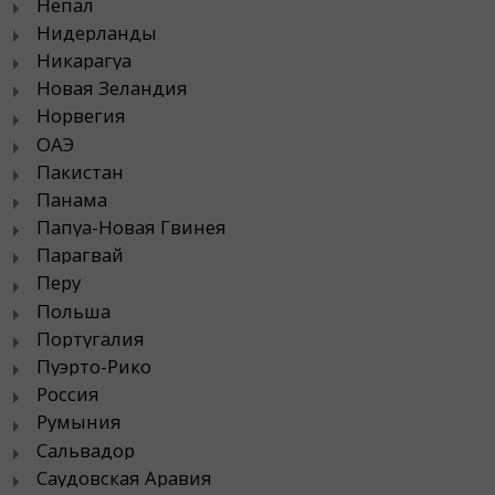
Непал
Нидерланды
Никарагуа
Новая Зеландия
Норвегия
ОАЭ
Пакистан
Панама
Папуа-Новая Гвинея
Парагвай
Перу
Польша
Португалия
Пуэрто-Рико
Россия
Румыния
Сальвадор
Саудовская Аравия